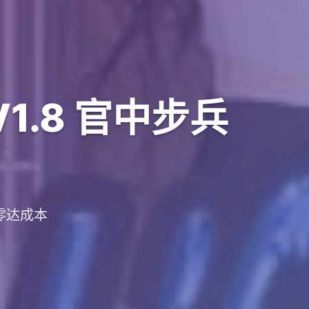
V1.8 官中步兵
战零达成本